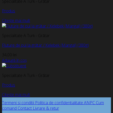
Specialitate A Turk - Grătar
Produs
Citește mai mult
Specialitate A Turk - Grătar
Fluture de pui la grătar / Kelebek (Mangal) (380g)
34,00
lei
Adaugă în coș
Specialitate A Turk - Grătar
Produs
Citește mai mult
Termeni si conditii
Politica de confidentialitate
ANPC
Cum
comand
Contact
Livrare & retur