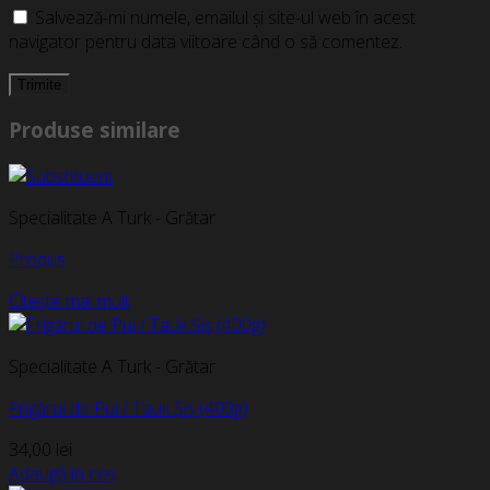
Salvează-mi numele, emailul și site-ul web în acest
navigator pentru data viitoare când o să comentez.
Produse similare
Specialitate A Turk - Grătar
Produs
Citește mai mult
Specialitate A Turk - Grătar
Frigărui de Pui / Tauk Șiș (400g)
34,00
lei
Adaugă în coș