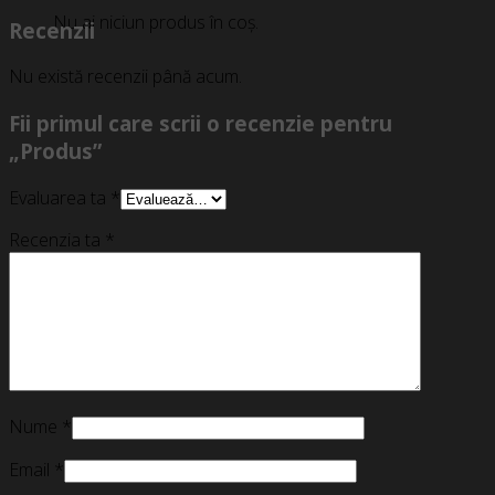
Nu ai niciun produs în coș.
Recenzii
Nu există recenzii până acum.
Fii primul care scrii o recenzie pentru
„Produs”
Evaluarea ta
*
Recenzia ta
*
Nume
*
Email
*