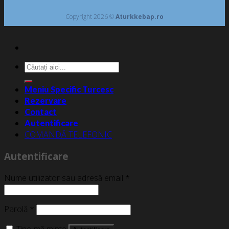
Copyright 2026 ©
Aturkkebap.ro
Caută
după:
Meniu Specific Turcesc
Rezervare
Contact
Autentificare
COMANDĂ TELEFONIC
Autentificare
Nume utilizator sau adresă email
*
Parolă
*
Ține-mă minte