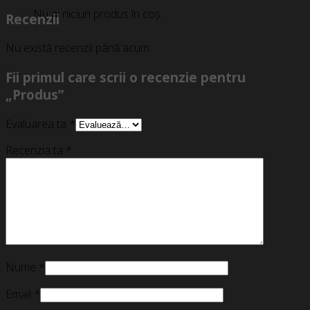
Nu ai niciun produs în coș.
Recenzii
Nu există recenzii până acum.
Fii primul care scrii o recenzie pentru
„Produs”
Evaluarea ta
*
Recenzia ta
*
Nume
*
Email
*