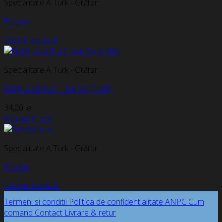
Specialitate A Turk - Grătar
Produs
Citește mai mult
Specialitate A Turk - Grătar
Frigărui de Pui / Tauk Șiș (400g)
34,00
lei
Adaugă în coș
Specialitate A Turk - Grătar
Produs
Citește mai mult
Termeni si conditii
Politica de confidentialitate
ANPC
Cum
comand
Contact
Livrare & retur