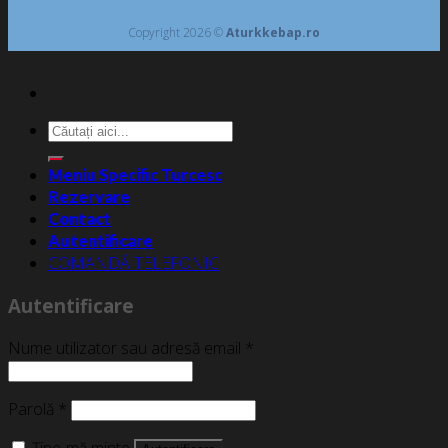
Copyright 2026 ©
Aturkkebap.ro
Caută
după:
Meniu Specific Turcesc
Rezervare
Contact
Autentificare
COMANDĂ TELEFONIC
Autentificare
Nume utilizator sau adresă email
*
Parolă
*
Ține-mă minte