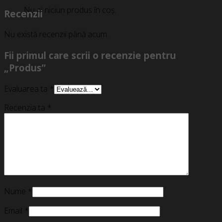
Nu ai niciun produs în coș.
Recenzii
Nu există recenzii până acum.
Fii primul care scrii o recenzie pentru
„Produs”
Evaluarea ta
*
Recenzia ta
*
Nume
*
Email
*