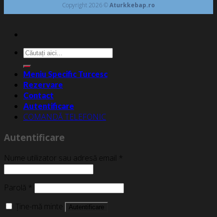
Copyright 2026 ©
Aturkkebap.ro
Caută
după:
Meniu Specific Turcesc
Rezervare
Contact
Autentificare
COMANDĂ TELEFONIC
Autentificare
Nume utilizator sau adresă email
*
Parolă
*
Ține-mă minte
Autentificare