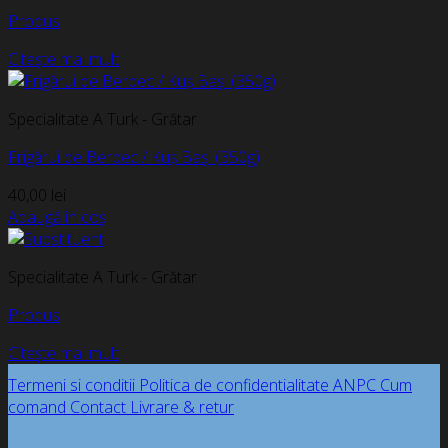
Produs
Citește mai mult
Specialitate A Turk - Grătar
Frigărui de Berbec / Kuș Bași (350g)
40,00
lei
Adaugă în coș
Specialitate A Turk - Grătar
Produs
Citește mai mult
Termeni si conditii
Politica de confidentialitate
ANPC
Cum
comand
Contact
Livrare & retur