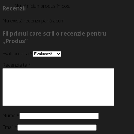
Nu ai niciun produs în coș.
Recenzii
Nu există recenzii până acum.
Fii primul care scrii o recenzie pentru
„Produs”
Evaluarea ta
*
Recenzia ta
*
Nume
*
Email
*