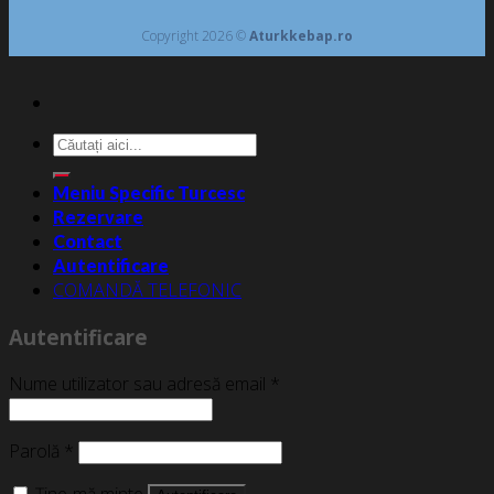
Copyright 2026 ©
Aturkkebap.ro
Caută
după:
Meniu Specific Turcesc
Rezervare
Contact
Autentificare
COMANDĂ TELEFONIC
Autentificare
Nume utilizator sau adresă email
*
Parolă
*
Ține-mă minte