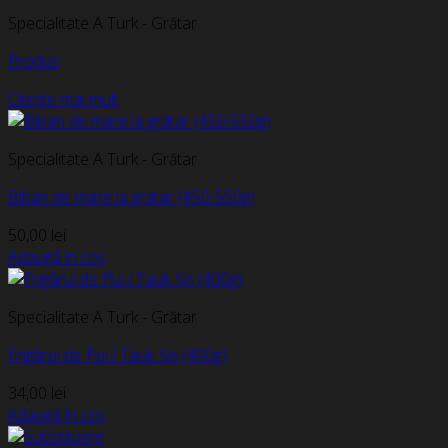
Specialitate A Turk - Grătar
Produs
Citește mai mult
Specialitate A Turk - Grătar
Biban de mare la grătar (450-550g)
50,00
lei
Adaugă în coș
Specialitate A Turk - Grătar
Frigărui de Pui / Tauk Șiș (400g)
34,00
lei
Adaugă în coș