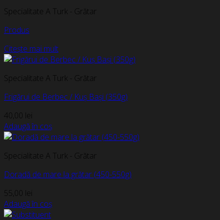
Specialitate A Turk - Grătar
Produs
Citește mai mult
Specialitate A Turk - Grătar
Frigărui de Berbec / Kuș Bași (350g)
40,00
lei
Adaugă în coș
Specialitate A Turk - Grătar
Doradă de mare la grătar (450-550g)
55,00
lei
Adaugă în coș