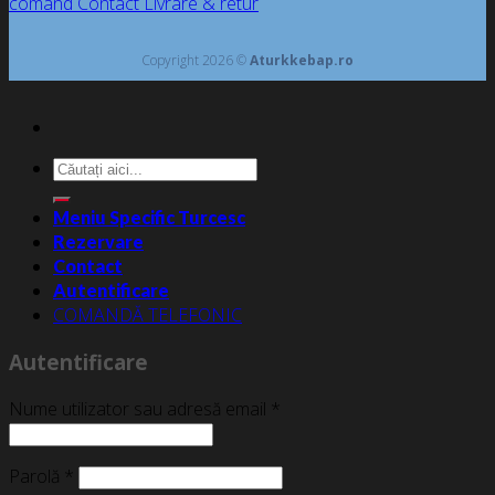
comand
Contact
Livrare & retur
Copyright 2026 ©
Aturkkebap.ro
Caută
după:
Meniu Specific Turcesc
Rezervare
Contact
Autentificare
COMANDĂ TELEFONIC
Autentificare
Nume utilizator sau adresă email
*
Parolă
*