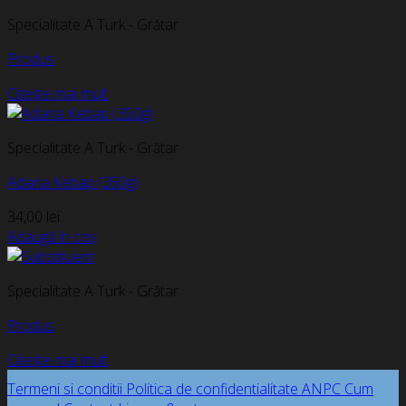
Specialitate A Turk - Grătar
Produs
Citește mai mult
Specialitate A Turk - Grătar
Adana Kebap (350g)
34,00
lei
Adaugă în coș
Specialitate A Turk - Grătar
Produs
Citește mai mult
Termeni si conditii
Politica de confidentialitate
ANPC
Cum