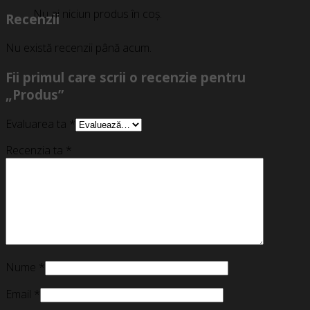
Nu ai niciun produs în coș.
Recenzii
Nu există recenzii până acum.
Fii primul care scrii o recenzie pentru
„Produs”
Evaluarea ta
*
Recenzia ta
*
Nume
*
Email
*