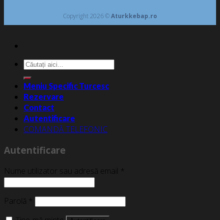
Copyright 2026 ©
Aturkkebap.ro
Caută
după:
Meniu Specific Turcesc
Rezervare
Contact
Autentificare
COMANDĂ TELEFONIC
Autentificare
Nume utilizator sau adresă email
*
Parolă
*
Ține-mă minte