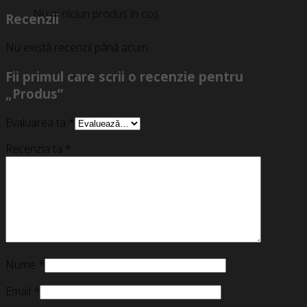
Nu ai niciun produs în coș.
Recenzii
Nu există recenzii până acum.
Fii primul care scrii o recenzie pentru
„Produs”
Evaluarea ta
*
Recenzia ta
*
Nume
*
Email
*