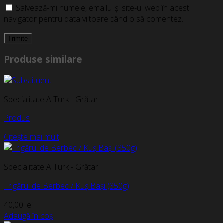
Salvează-mi numele, emailul și site-ul web în acest
navigator pentru data viitoare când o să comentez.
Produse similare
Specialitate A Turk - Grătar
Produs
Citește mai mult
Specialitate A Turk - Grătar
Frigărui de Berbec / Kuș Bași (350g)
40,00
lei
Adaugă în coș