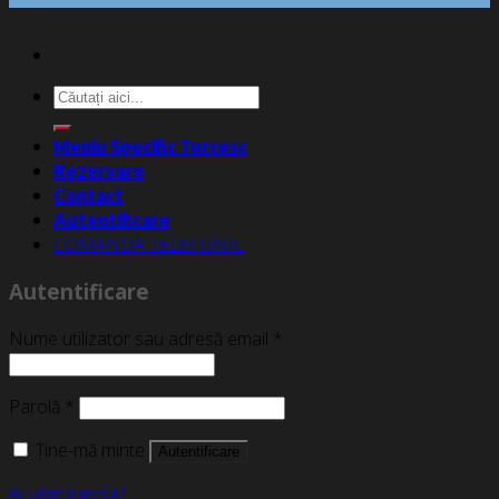
Caută
după:
Meniu Specific Turcesc
Rezervare
Contact
Autentificare
COMANDĂ TELEFONIC
Autentificare
Nume utilizator sau adresă email
*
Parolă
*
Ține-mă minte
Autentificare
Ai uitat parola?