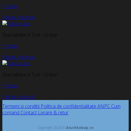
Produs
Citește mai mult
Specialitate A Turk - Grătar
Produs
Citește mai mult
Specialitate A Turk - Grătar
Produs
Citește mai mult
Termeni si conditii
Politica de confidentialitate
ANPC
Cum
comand
Contact
Livrare & retur
Copyright 2026 ©
Aturkkebap.ro