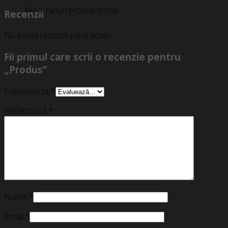
Nu ai niciun produs în coș.
Recenzii
Nu există recenzii până acum.
Fii primul care scrii o recenzie pentru
„Produs”
Evaluarea ta
*
Recenzia ta
*
Nume
*
Email
*