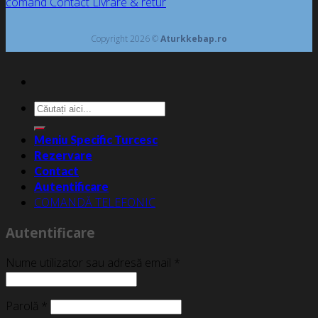
comand
Contact
Livrare & retur
Copyright 2026 ©
Aturkkebap.ro
Caută
după:
Meniu Specific Turcesc
Rezervare
Contact
Autentificare
COMANDĂ TELEFONIC
Autentificare
Nume utilizator sau adresă email
*
Parolă
*