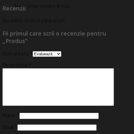
Nu ai niciun produs în coș.
Recenzii
Nu există recenzii până acum.
Fii primul care scrii o recenzie pentru
„Produs”
Evaluarea ta
*
Recenzia ta
*
Nume
*
Email
*