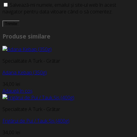
Salvează-mi numele, emailul și site-ul web în acest
navigator pentru data viitoare când o să comentez.
Produse similare
Specialitate A Turk - Grătar
Adana Kebap (350g)
34,00
lei
Adaugă în coș
Specialitate A Turk - Grătar
Frigărui de Pui / Tauk Șiș (400g)
34,00
lei