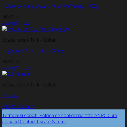
Fluture de pui la grătar / Kelebek (Mangal) (380g)
34,00
lei
Adaugă în coș
Specialitate A Turk - Grătar
Frigărui de Pui / Tauk Șiș (400g)
34,00
lei
Adaugă în coș
Specialitate A Turk - Grătar
Produs
Citește mai mult
Termeni si conditii
Politica de confidentialitate
ANPC
Cum
comand
Contact
Livrare & retur