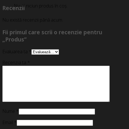
Nu ai niciun produs în coș.
Recenzii
Nu există recenzii până acum.
Fii primul care scrii o recenzie pentru
„Produs”
Evaluarea ta
*
Recenzia ta
*
Nume
*
Email
*