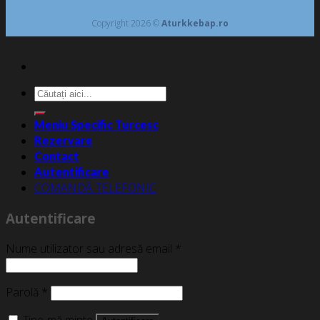
Copyright 2026 ©
Aturkkebap.ro
Caută
după:
Meniu Specific Turcesc
Rezervare
Contact
Autentificare
COMANDĂ TELEFONIC
Autentificare
Nume utilizator sau adresă email
*
Parolă
*
Ține-mă minte