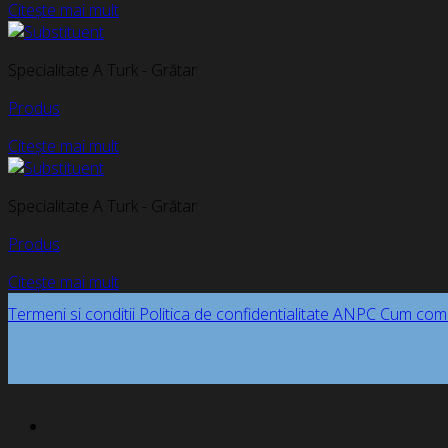
Citește mai mult
Specialitate A Turk - Grătar
Produs
Citește mai mult
Specialitate A Turk - Grătar
Produs
Citește mai mult
Termeni si conditii
Politica de confidentialitate
ANPC
Cum com