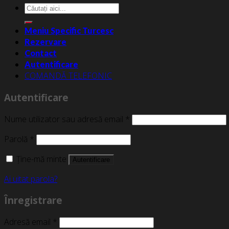
Caută
după:
Meniu Specific Turcesc
Rezervare
Contact
Autentificare
COMANDĂ TELEFONIC
Autentificare
Nume utilizator sau adresă email
*
Parolă
*
Ține-mă minte
Autentificare
Ai uitat parola?
Înregistrare
Adresă email
*