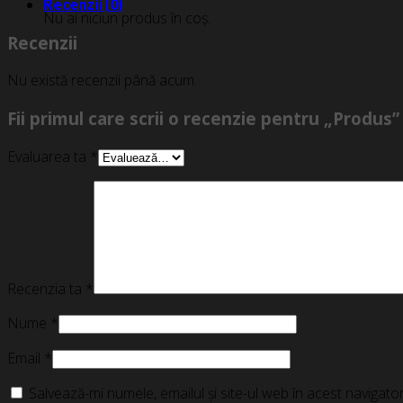
Recenzii (0)
Nu ai niciun produs în coș.
Recenzii
Nu există recenzii până acum.
Fii primul care scrii o recenzie pentru „Produs”
Evaluarea ta
*
Recenzia ta
*
Nume
*
Email
*
Salvează-mi numele, emailul și site-ul web în acest navigat