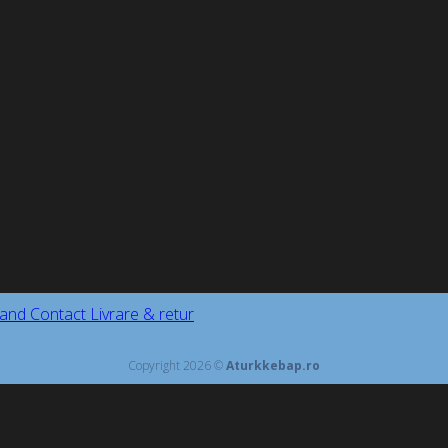
and
Contact
Livrare & retur
Copyright 2026 ©
Aturkkebap.ro