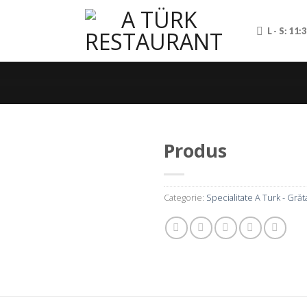
L - S: 11:
Produs
Categorie:
Specialitate A Turk - Grăt