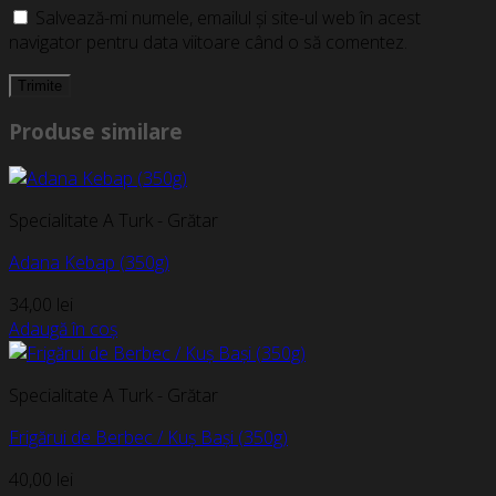
Salvează-mi numele, emailul și site-ul web în acest
navigator pentru data viitoare când o să comentez.
Produse similare
Specialitate A Turk - Grătar
Adana Kebap (350g)
34,00
lei
Adaugă în coș
Specialitate A Turk - Grătar
Frigărui de Berbec / Kuș Bași (350g)
40,00
lei