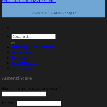
comand
Contact
Livrare & retur
Copyright 2026 ©
Aturkkebap.ro
Caută
după:
Meniu Specific Turcesc
Rezervare
Contact
Autentificare
COMANDĂ TELEFONIC
Autentificare
Nume utilizator sau adresă email
*
Parolă
*