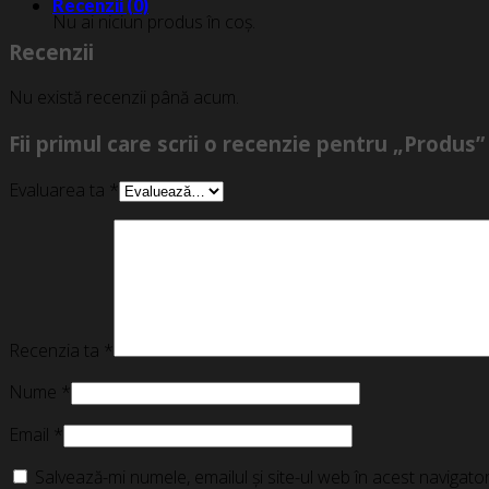
Recenzii (0)
Nu ai niciun produs în coș.
Recenzii
Nu există recenzii până acum.
Fii primul care scrii o recenzie pentru „Produs”
Evaluarea ta
*
Recenzia ta
*
Nume
*
Email
*
Salvează-mi numele, emailul și site-ul web în acest navigat