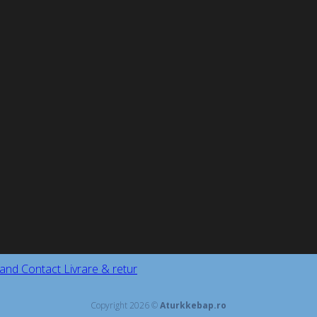
and
Contact
Livrare & retur
Copyright 2026 ©
Aturkkebap.ro