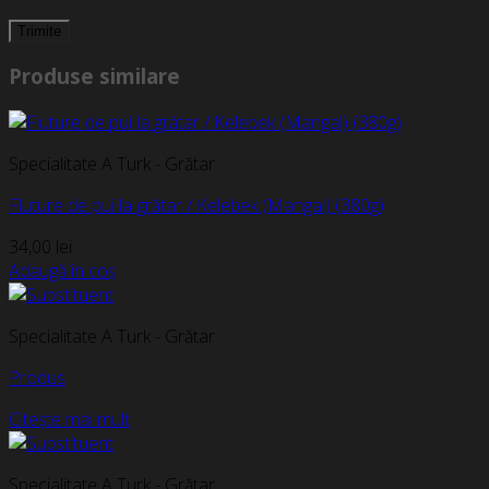
Produse similare
Specialitate A Turk - Grătar
Fluture de pui la grătar / Kelebek (Mangal) (380g)
34,00
lei
Adaugă în coș
Specialitate A Turk - Grătar
Produs
Citește mai mult
Specialitate A Turk - Grătar