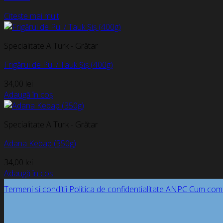
Citește mai mult
Specialitate A Turk - Grătar
Frigărui de Pui / Tauk Șiș (400g)
34,00
lei
Adaugă în coș
Specialitate A Turk - Grătar
Adana Kebap (350g)
34,00
lei
Adaugă în coș
Termeni si conditii
Politica de confidentialitate
ANPC
Cum com