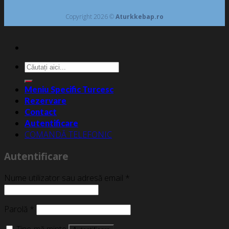
Copyright 2026 ©
Aturkkebap.ro
Caută
după:
Meniu Specific Turcesc
Rezervare
Contact
Autentificare
COMANDĂ TELEFONIC
Autentificare
Nume utilizator sau adresă email
*
Parolă
*
Ține-mă minte