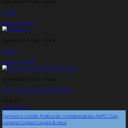
Specialitate A Turk - Grătar
Produs
Citește mai mult
Specialitate A Turk - Grătar
Produs
Citește mai mult
Specialitate A Turk - Grătar
Biban de mare la grătar (450-550g)
50,00
lei
Adaugă în coș
Termeni si conditii
Politica de confidentialitate
ANPC
Cum
comand
Contact
Livrare & retur