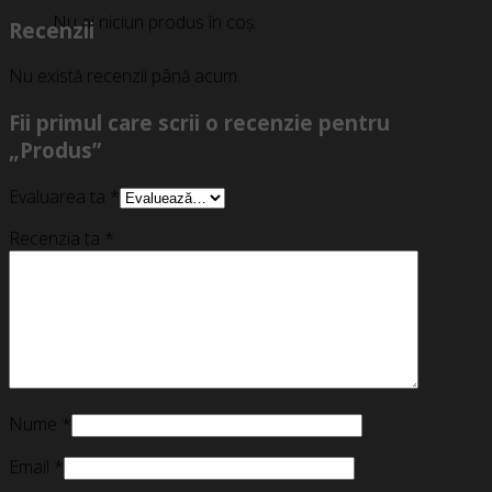
Nu ai niciun produs în coș.
Recenzii
Nu există recenzii până acum.
Fii primul care scrii o recenzie pentru
„Produs”
Evaluarea ta
*
Recenzia ta
*
Nume
*
Email
*