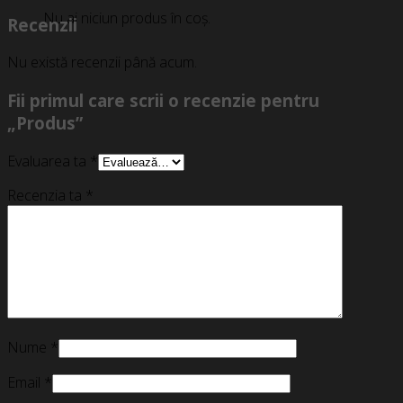
Nu ai niciun produs în coș.
Recenzii
Nu există recenzii până acum.
Fii primul care scrii o recenzie pentru
„Produs”
Evaluarea ta
*
Recenzia ta
*
Nume
*
Email
*