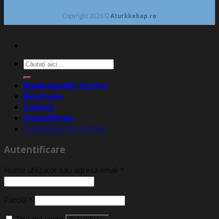
Copyright 2026 ©
Aturkkebap.ro
Caută
după:
Meniu Specific Turcesc
Rezervare
Contact
Autentificare
COMANDĂ TELEFONIC
Autentificare
Nume utilizator sau adresă email
*
Parolă
*
Ține-mă minte