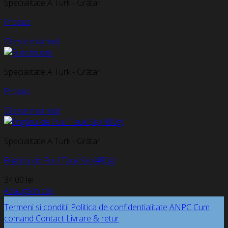
Specialitate A Turk - Grătar
Produs
Citește mai mult
Specialitate A Turk - Grătar
Produs
Citește mai mult
Specialitate A Turk - Grătar
Frigărui de Pui / Tauk Șiș (400g)
34,00
lei
Adaugă în coș
Termeni si conditii
Politica de confidentialitate
ANPC
Cum
comand
Contact
Livrare & retur