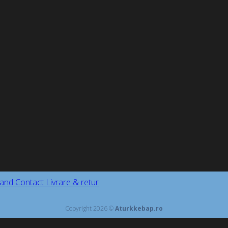
and
Contact
Livrare & retur
Copyright 2026 ©
Aturkkebap.ro