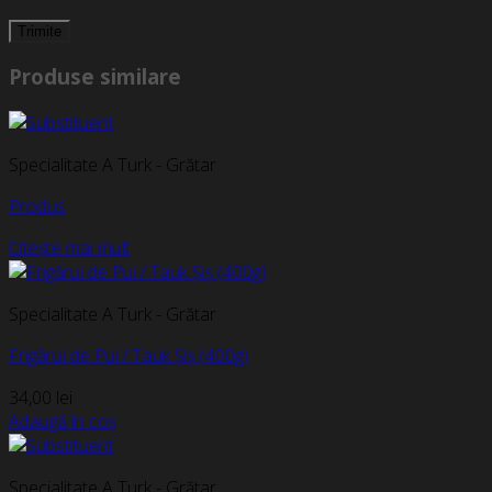
Produse similare
Specialitate A Turk - Grătar
Produs
Citește mai mult
Specialitate A Turk - Grătar
Frigărui de Pui / Tauk Șiș (400g)
34,00
lei
Adaugă în coș
Specialitate A Turk - Grătar