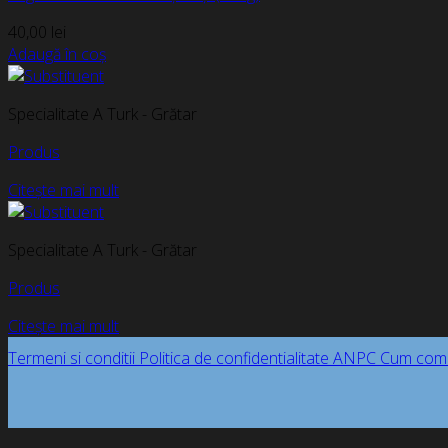
40,00
lei
Adaugă în coș
Specialitate A Turk - Grătar
Produs
Citește mai mult
Specialitate A Turk - Grătar
Produs
Citește mai mult
Termeni si conditii
Politica de confidentialitate
ANPC
Cum com