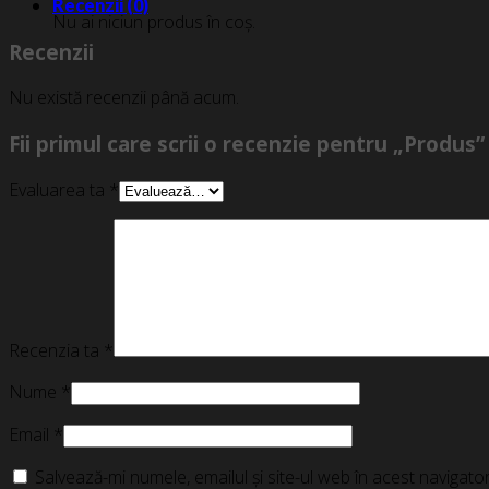
Recenzii (0)
Nu ai niciun produs în coș.
Recenzii
Nu există recenzii până acum.
Fii primul care scrii o recenzie pentru „Produs”
Evaluarea ta
*
Recenzia ta
*
Nume
*
Email
*
Salvează-mi numele, emailul și site-ul web în acest navigat