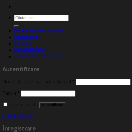
Caută
după:
Meniu Specific Turcesc
Rezervare
Contact
Autentificare
COMANDĂ TELEFONIC
Autentificare
Nume utilizator sau adresă email
*
Parolă
*
Ține-mă minte
Autentificare
Ai uitat parola?
Înregistrare