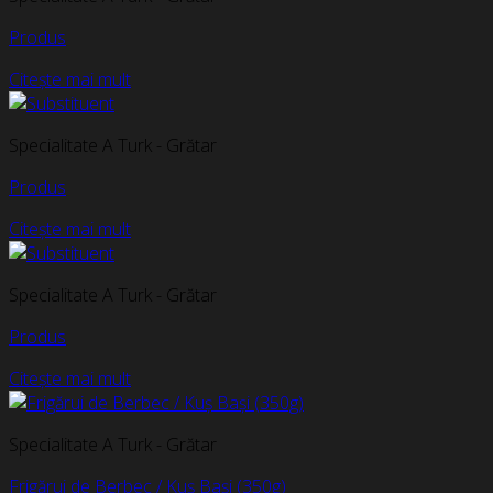
Produs
Citește mai mult
Specialitate A Turk - Grătar
Produs
Citește mai mult
Specialitate A Turk - Grătar
Produs
Citește mai mult
Specialitate A Turk - Grătar
Frigărui de Berbec / Kuș Bași (350g)