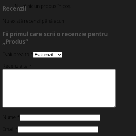
Nu ai niciun produs în coș.
Recenzii
Nu există recenzii până acum.
Fii primul care scrii o recenzie pentru
„Produs”
Evaluarea ta
*
Recenzia ta
*
Nume
*
Email
*