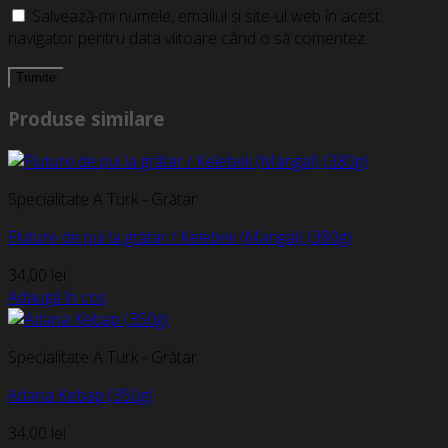
Salvează-mi numele, emailul și site-ul web în acest
navigator pentru data viitoare când o să comentez.
Produse similare
Specialitate A Turk - Grătar
Fluture de pui la grătar / Kelebek (Mangal) (380g)
34,00
lei
Adaugă în coș
Specialitate A Turk - Grătar
Adana Kebap (350g)
34,00
lei