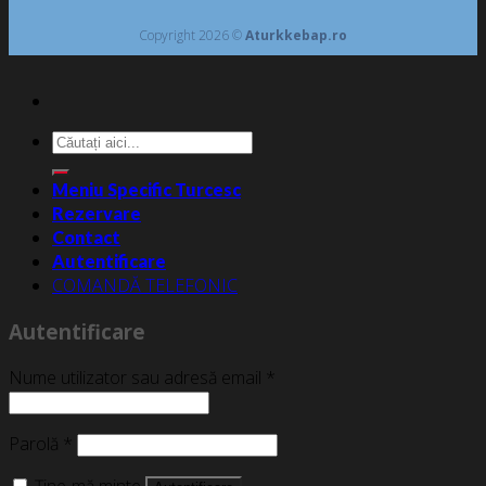
Copyright 2026 ©
Aturkkebap.ro
Caută
după:
Meniu Specific Turcesc
Rezervare
Contact
Autentificare
COMANDĂ TELEFONIC
Autentificare
Nume utilizator sau adresă email
*
Parolă
*
Ține-mă minte