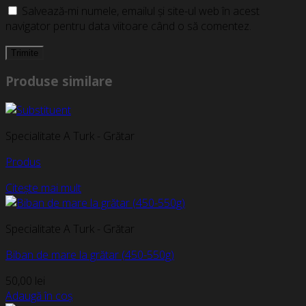
Salvează-mi numele, emailul și site-ul web în acest
navigator pentru data viitoare când o să comentez.
Produse similare
Specialitate A Turk - Grătar
Produs
Citește mai mult
Specialitate A Turk - Grătar
Biban de mare la grătar (450-550g)
50,00
lei
Adaugă în coș