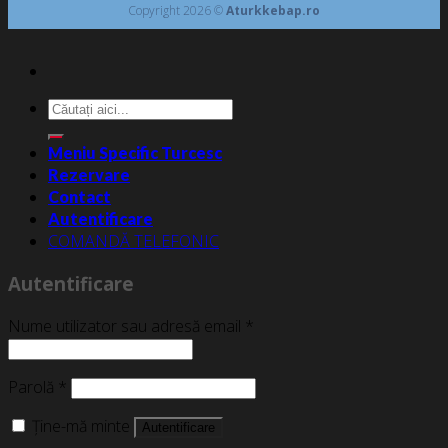
Copyright 2026 ©
Aturkkebap.ro
Caută
după:
Meniu Specific Turcesc
Rezervare
Contact
Autentificare
COMANDĂ TELEFONIC
Autentificare
Nume utilizator sau adresă email
*
Parolă
*
Ține-mă minte
Autentificare