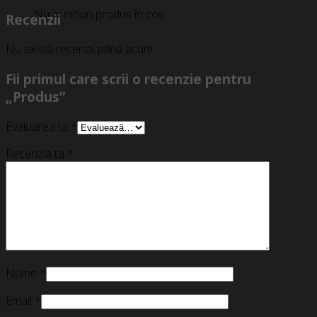
Nu ai niciun produs în coș.
Recenzii
Nu există recenzii până acum.
Fii primul care scrii o recenzie pentru
„Produs”
Evaluarea ta
*
Recenzia ta
*
Nume
*
Email
*