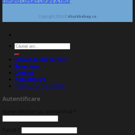
comand
Contact
Livrare & retur
Copyright 2026 ©
Aturkkebap.ro
Caută
după:
Meniu Specific Turcesc
Rezervare
Contact
Autentificare
COMANDĂ TELEFONIC
Autentificare
Nume utilizator sau adresă email
*
Parolă
*