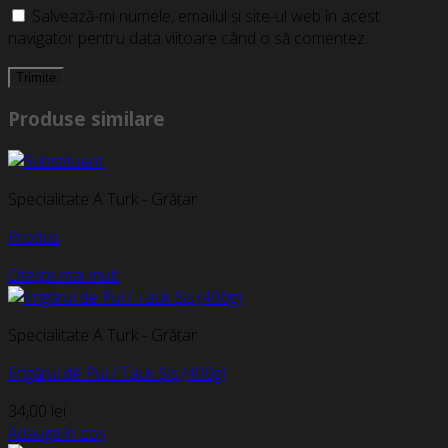
Salvează-mi numele, emailul și site-ul web în acest
navigator pentru data viitoare când o să comentez.
Produse similare
Specialitate A Turk - Grătar
Produs
Citește mai mult
Specialitate A Turk - Grătar
Frigărui de Pui / Tauk Șiș (400g)
34,00
lei
Adaugă în coș