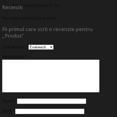
Nu ai niciun produs în coș.
Recenzii
Nu există recenzii până acum.
Fii primul care scrii o recenzie pentru
„Produs”
Evaluarea ta
*
Recenzia ta
*
Nume
*
Email
*