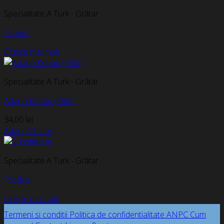
Specialitate A Turk - Grătar
Produs
Citește mai mult
Specialitate A Turk - Grătar
Adana Kebap (350g)
34,00
lei
Adaugă în coș
Specialitate A Turk - Grătar
Produs
Citește mai mult
Termeni si conditii
Politica de confidentialitate
ANPC
Cum