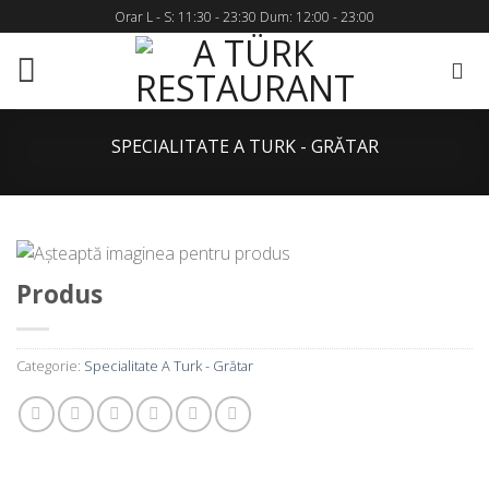
Skip
Orar L - S: 11:30 - 23:30 Dum: 12:00 - 23:00
to
content
SPECIALITATE A TURK - GRĂTAR
Produs
Categorie:
Specialitate A Turk - Grătar