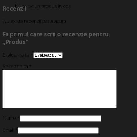
Nu ai niciun produs în coș.
Recenzii
Nu există recenzii până acum.
Fii primul care scrii o recenzie pentru
„Produs”
Evaluarea ta
*
Recenzia ta
*
Nume
*
Email
*