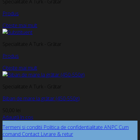
Specialitate A Turk - Grătar
Produs
Citește mai mult
Specialitate A Turk - Grătar
Produs
Citește mai mult
Specialitate A Turk - Grătar
Biban de mare la grătar (450-550g)
50,00
lei
Adaugă în coș
Termeni si conditii
Politica de confidentialitate
ANPC
Cum
comand
Contact
Livrare & retur