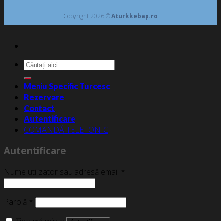
Copyright 2026 ©
Aturkkebap.ro
Caută
după:
Meniu Specific Turcesc
Rezervare
Contact
Autentificare
COMANDĂ TELEFONIC
Autentificare
Nume utilizator sau adresă email
*
Parolă
*
Ține-mă minte