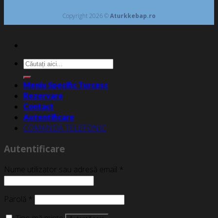
Copyright 2026 ©
Aturkkebap.ro
Caută
după:
Meniu Specific Turcesc
Rezervare
Contact
Autentificare
COMANDĂ TELEFONIC
Autentificare
Nume utilizator sau adresă email
*
Parolă
*
Ține-mă minte