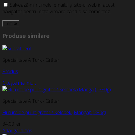
Salvează-mi numele, emailul și site-ul web în acest
navigator pentru data viitoare când o să comentez.
Produse similare
Specialitate A Turk - Grătar
Produs
Citește mai mult
Specialitate A Turk - Grătar
Fluture de pui la grătar / Kelebek (Mangal) (380g)
34,00
lei
Adaugă în coș