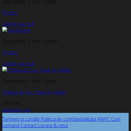
Specialitate A Turk - Grătar
Produs
Citește mai mult
Specialitate A Turk - Grătar
Produs
Citește mai mult
Specialitate A Turk - Grătar
Frigărui de Pui / Tauk Șiș (400g)
34,00
lei
Adaugă în coș
Termeni si conditii
Politica de confidentialitate
ANPC
Cum
comand
Contact
Livrare & retur