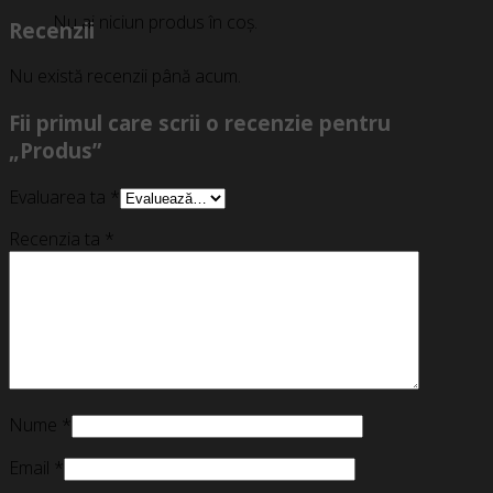
Nu ai niciun produs în coș.
Recenzii
Nu există recenzii până acum.
Fii primul care scrii o recenzie pentru
„Produs”
Evaluarea ta
*
Recenzia ta
*
Nume
*
Email
*