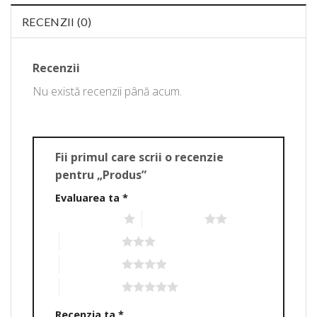
RECENZII (0)
Recenzii
Nu există recenzii până acum.
Fii primul care scrii o recenzie
pentru „Produs”
Evaluarea ta
*
Una din 5 stele
2 din 5 stele
3 din 5 stele
4 din 5 stele
5 din 5 stele
Recenzia ta
*