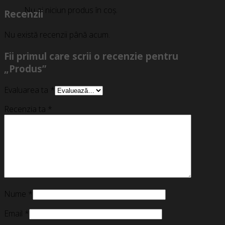
Nu ai niciun produs în coș.
Recenzii
Nu există recenzii până acum.
Fii primul care scrii o recenzie pentru
„Produs”
Evaluarea ta
*
Recenzia ta
*
Nume
*
Email
*