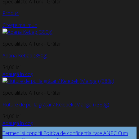
Specialitate A Turk - Grătar
Produs
Citește mai mult
Specialitate A Turk - Grătar
Adana Kebap (350g)
34,00
lei
Adaugă în coș
Specialitate A Turk - Grătar
Fluture de pui la grătar / Kelebek (Mangal) (380g)
34,00
lei
Adaugă în coș
Termeni si conditii
Politica de confidentialitate
ANPC
Cum