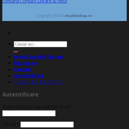
comand
Contact
Livrare & retur
Copyright 2026 ©
Aturkkebap.ro
Caută
după:
Meniu Specific Turcesc
Rezervare
Contact
Autentificare
COMANDĂ TELEFONIC
Autentificare
Nume utilizator sau adresă email
*
Parolă
*