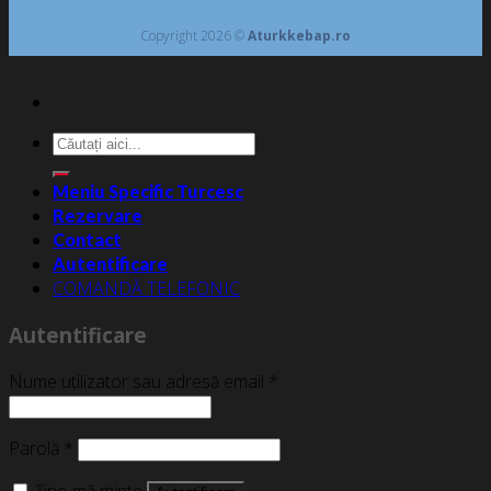
Copyright 2026 ©
Aturkkebap.ro
Caută
după:
Meniu Specific Turcesc
Rezervare
Contact
Autentificare
COMANDĂ TELEFONIC
Autentificare
Nume utilizator sau adresă email
*
Parolă
*
Ține-mă minte