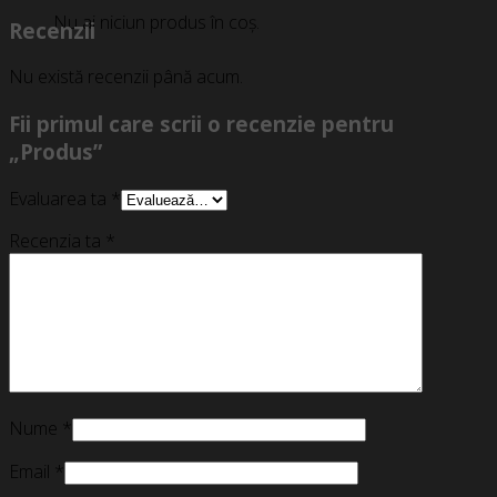
Nu ai niciun produs în coș.
Recenzii
Nu există recenzii până acum.
Fii primul care scrii o recenzie pentru
„Produs”
Evaluarea ta
*
Recenzia ta
*
Nume
*
Email
*