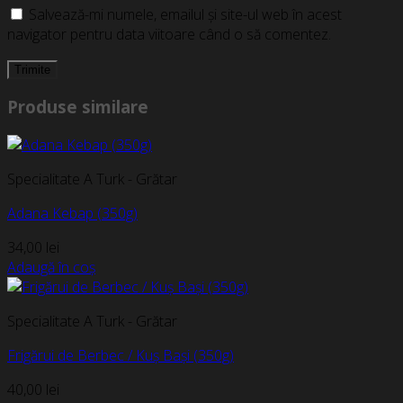
Salvează-mi numele, emailul și site-ul web în acest
navigator pentru data viitoare când o să comentez.
Produse similare
Specialitate A Turk - Grătar
Adana Kebap (350g)
34,00
lei
Adaugă în coș
Specialitate A Turk - Grătar
Frigărui de Berbec / Kuș Bași (350g)
40,00
lei