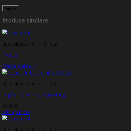
Produse similare
Specialitate A Turk - Grătar
Produs
Citește mai mult
Specialitate A Turk - Grătar
Frigărui de Pui / Tauk Șiș (400g)
34,00
lei
Adaugă în coș
Specialitate A Turk - Grătar