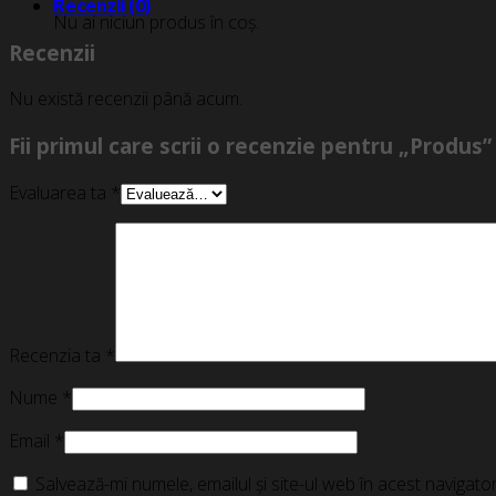
Recenzii (0)
Nu ai niciun produs în coș.
Recenzii
Nu există recenzii până acum.
Fii primul care scrii o recenzie pentru „Produs”
Evaluarea ta
*
Recenzia ta
*
Nume
*
Email
*
Salvează-mi numele, emailul și site-ul web în acest navigat