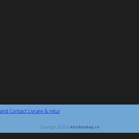
and
Contact
Livrare & retur
Copyright 2026 ©
Aturkkebap.ro