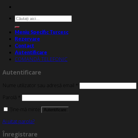
Caută
după:
Meniu Specific Turcesc
Rezervare
Contact
Autentificare
COMANDĂ TELEFONIC
Autentificare
Nume utilizator sau adresă email
*
Parolă
*
Ține-mă minte
Autentificare
Ai uitat parola?
Înregistrare