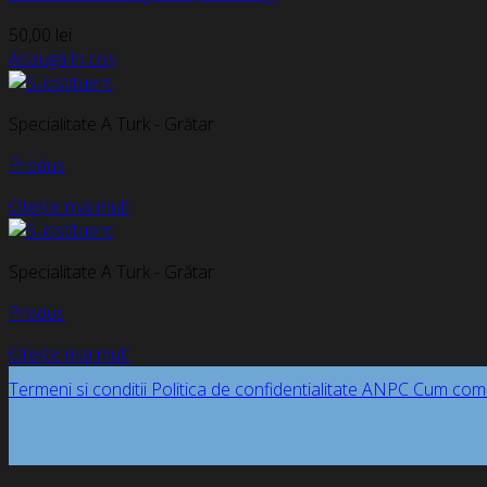
50,00
lei
Adaugă în coș
Specialitate A Turk - Grătar
Produs
Citește mai mult
Specialitate A Turk - Grătar
Produs
Citește mai mult
Termeni si conditii
Politica de confidentialitate
ANPC
Cum com