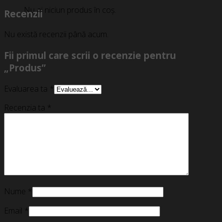
Nu ai niciun produs în coș.
Recenzii
Nu există recenzii până acum.
Fii primul care scrii o recenzie pentru
„Produs”
Evaluarea ta
*
Recenzia ta
*
Nume
*
Email
*