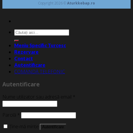
Copyright 2026 ©
Aturkkebap.ro
Caută
după:
Meniu Specific Turcesc
Rezervare
Contact
Autentificare
COMANDĂ TELEFONIC
Autentificare
Nume utilizator sau adresă email
*
Parolă
*
Ține-mă minte
Autentificare