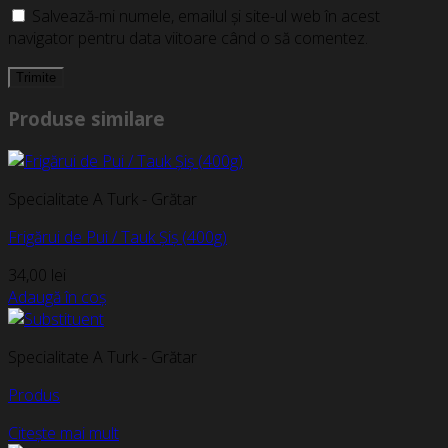
Salvează-mi numele, emailul și site-ul web în acest
navigator pentru data viitoare când o să comentez.
Produse similare
Specialitate A Turk - Grătar
Frigărui de Pui / Tauk Șiș (400g)
34,00
lei
Adaugă în coș
Specialitate A Turk - Grătar
Produs
Citește mai mult