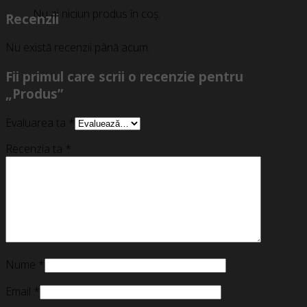
Nu ai niciun produs în coș.
Recenzii
Nu există recenzii până acum.
Fii primul care scrii o recenzie pentru
„Produs”
Evaluarea ta
*
Recenzia ta
*
Nume
*
Email
*