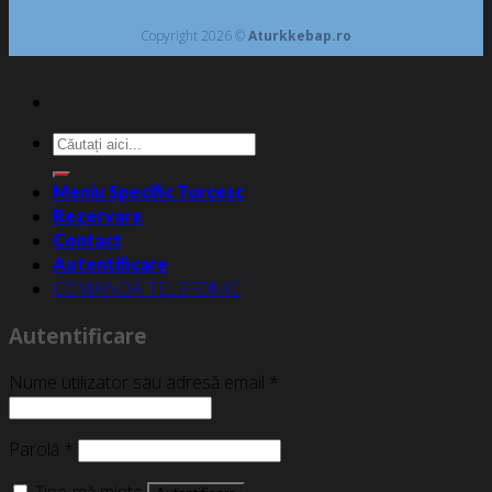
Copyright 2026 ©
Aturkkebap.ro
Caută
după:
Meniu Specific Turcesc
Rezervare
Contact
Autentificare
COMANDĂ TELEFONIC
Autentificare
Nume utilizator sau adresă email
*
Parolă
*
Ține-mă minte