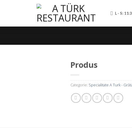
L - S: 11:
Produs
Categorie:
Specialitate A Turk - Grăt