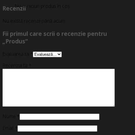
Nu ai niciun produs în coș.
Recenzii
Nu există recenzii până acum.
Fii primul care scrii o recenzie pentru
„Produs”
Evaluarea ta
*
Recenzia ta
*
Nume
*
Email
*