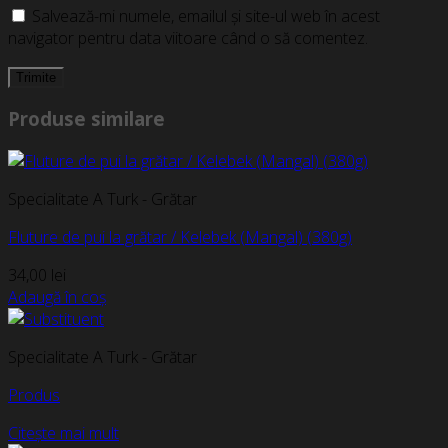
Salvează-mi numele, emailul și site-ul web în acest
navigator pentru data viitoare când o să comentez.
Produse similare
Specialitate A Turk - Grătar
Fluture de pui la grătar / Kelebek (Mangal) (380g)
34,00
lei
Adaugă în coș
Specialitate A Turk - Grătar
Produs
Citește mai mult