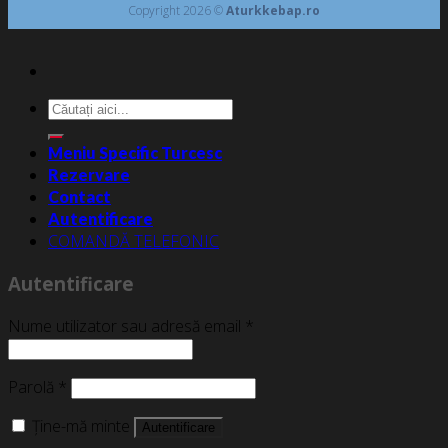
Copyright 2026 ©
Aturkkebap.ro
Caută
după:
Meniu Specific Turcesc
Rezervare
Contact
Autentificare
COMANDĂ TELEFONIC
Autentificare
Nume utilizator sau adresă email
*
Parolă
*
Ține-mă minte
Autentificare