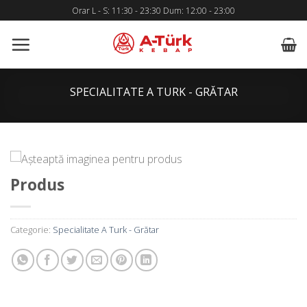
Skip
Orar L - S: 11:30 - 23:30 Dum: 12:00 - 23:00
to
content
SPECIALITATE A TURK - GRĂTAR
Produs
Categorie:
Specialitate A Turk - Grătar