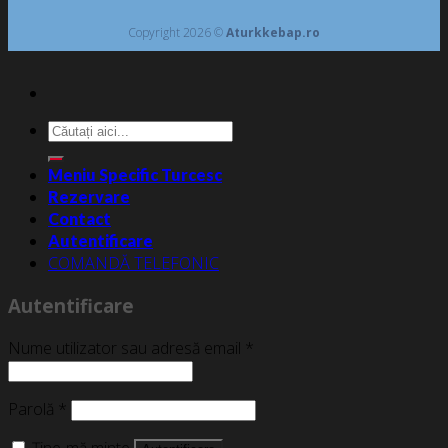
Copyright 2026 ©
Aturkkebap.ro
Caută
după:
Meniu Specific Turcesc
Rezervare
Contact
Autentificare
COMANDĂ TELEFONIC
Autentificare
Nume utilizator sau adresă email
*
Parolă
*
Ține-mă minte