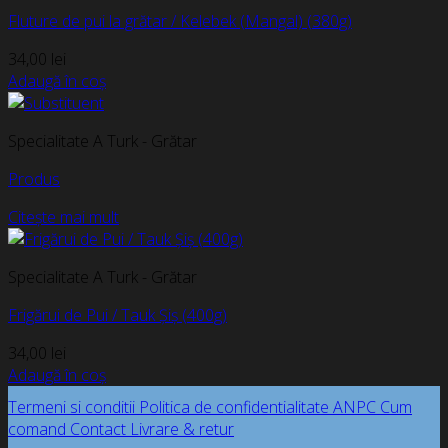
Fluture de pui la grătar / Kelebek (Mangal) (380g)
34,00
lei
Adaugă în coș
Specialitate A Turk - Grătar
Produs
Citește mai mult
Specialitate A Turk - Grătar
Frigărui de Pui / Tauk Șiș (400g)
34,00
lei
Adaugă în coș
Termeni si conditii
Politica de confidentialitate
ANPC
Cum
comand
Contact
Livrare & retur