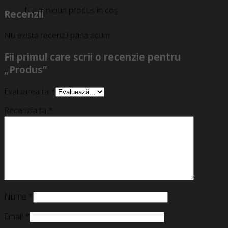
Nu ai niciun produs în coș.
Recenzii
Nu există recenzii până acum.
Fii primul care scrii o recenzie pentru
„Produs”
Evaluarea ta
*
Recenzia ta
*
Nume
*
Email
*