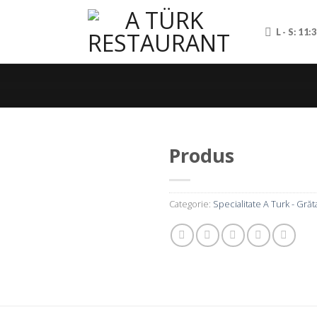
L - S: 11:
Produs
Categorie:
Specialitate A Turk - Grăt