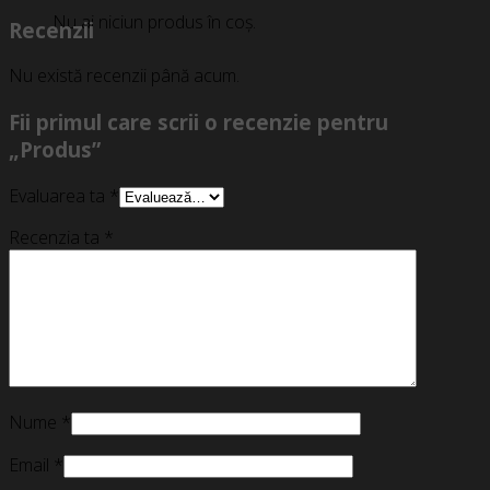
Nu ai niciun produs în coș.
Recenzii
Nu există recenzii până acum.
Fii primul care scrii o recenzie pentru
„Produs”
Evaluarea ta
*
Recenzia ta
*
Nume
*
Email
*