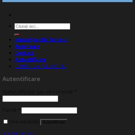
Caută
după:
Meniu Specific Turcesc
Rezervare
Contact
Autentificare
COMANDĂ TELEFONIC
Autentificare
Nume utilizator sau adresă email
*
Parolă
*
Ține-mă minte
Autentificare
Ai uitat parola?