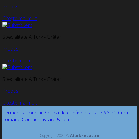
Produs
Citește mai mult
Specialitate A Turk - Grătar
Produs
Citește mai mult
Specialitate A Turk - Grătar
Produs
Citește mai mult
Termeni si conditii
Politica de confidentialitate
ANPC
Cum
comand
Contact
Livrare & retur
Copyright 2026 ©
Aturkkebap.ro