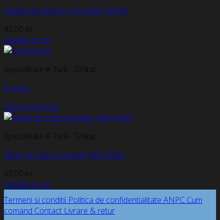
Frigărui de Berbec / Kuș Bași (350g)
40,00
lei
Adaugă în coș
Specialitate A Turk - Grătar
Produs
Citește mai mult
Specialitate A Turk - Grătar
Biban de mare la grătar (450-550g)
50,00
lei
Adaugă în coș
Termeni si conditii
Politica de confidentialitate
ANPC
Cum
comand
Contact
Livrare & retur