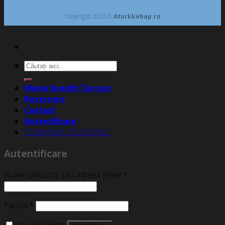
Copyright 2026 ©
Aturkkebap.ro
Caută
după:
Meniu Specific Turcesc
Rezervare
Contact
Autentificare
COMANDĂ TELEFONIC
Autentificare
Nume utilizator sau adresă email
*
Parolă
*
Ține-mă minte