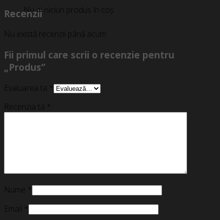
Nu ai niciun produs în coș.
Recenzii
Nu există recenzii până acum.
Fii primul care scrii o recenzie pentru
„Produs”
Evaluarea ta
*
Recenzia ta
*
Nume
*
Email
*