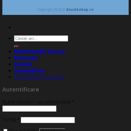
Copyright 2026 ©
Aturkkebap.ro
Caută
după:
Meniu Specific Turcesc
Rezervare
Contact
Autentificare
COMANDĂ TELEFONIC
Autentificare
Nume utilizator sau adresă email
*
Parolă
*
Ține-mă minte