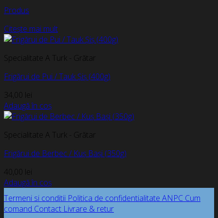
Produs
Citește mai mult
Specialitate A Turk - Grătar
Frigărui de Pui / Tauk Șiș (400g)
34,00
lei
Adaugă în coș
Specialitate A Turk - Grătar
Frigărui de Berbec / Kuș Bași (350g)
40,00
lei
Adaugă în coș
Termeni si conditii
Politica de confidentialitate
ANPC
Cum
comand
Contact
Livrare & retur