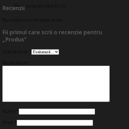
Nu ai niciun produs în coș.
Recenzii
Nu există recenzii până acum.
Fii primul care scrii o recenzie pentru
„Produs”
Evaluarea ta
*
Recenzia ta
*
Nume
*
Email
*