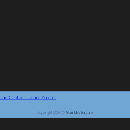
and
Contact
Livrare & retur
Copyright 2026 ©
Aturkkebap.ro