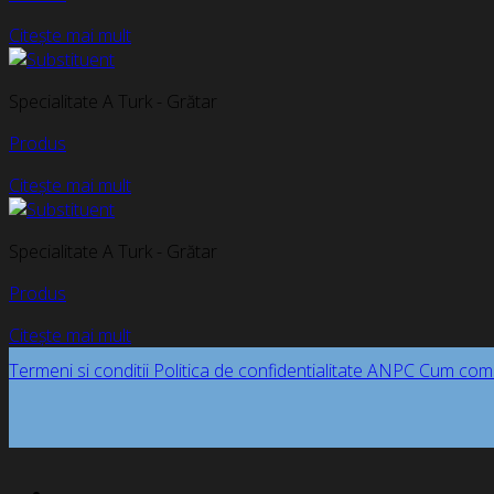
Citește mai mult
Specialitate A Turk - Grătar
Produs
Citește mai mult
Specialitate A Turk - Grătar
Produs
Citește mai mult
Termeni si conditii
Politica de confidentialitate
ANPC
Cum com