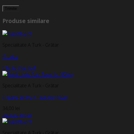
Produse similare
Specialitate A Turk - Grătar
Produs
Citește mai mult
Specialitate A Turk - Grătar
Frigărui de Pui / Tauk Șiș (400g)
34,00
lei
Adaugă în coș
Specialitate A Turk - Grătar