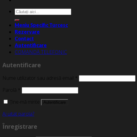
Caută
după:
Meniu Specific Turcesc
Rezervare
Contact
Autentificare
COMANDĂ TELEFONIC
Autentificare
Nume utilizator sau adresă email
*
Parolă
*
Ține-mă minte
Autentificare
Ai uitat parola?
Înregistrare