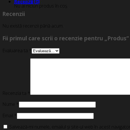
Recenzii (0)
Nu ai niciun produs în coș.
Recenzii
Nu există recenzii până acum.
Fii primul care scrii o recenzie pentru „Produs”
Evaluarea ta
*
Recenzia ta
*
Nume
*
Email
*
Salvează-mi numele, emailul și site-ul web în acest navigat