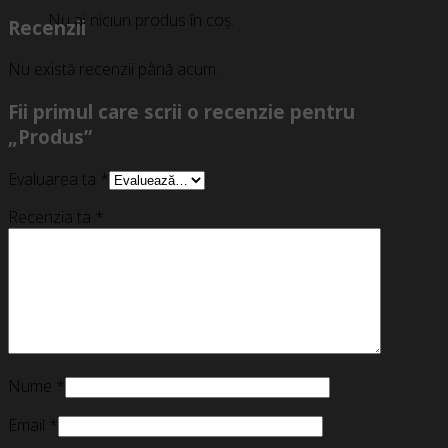
Nu ai niciun produs în coș.
Recenzii
Nu există recenzii până acum.
Fii primul care scrii o recenzie pentru
„Produs”
Evaluarea ta
*
Recenzia ta
*
Nume
*
Email
*