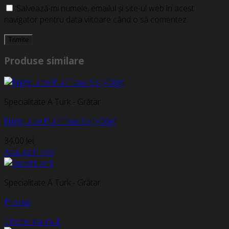
Salvează-mi numele, emailul și site-ul web în acest
navigator pentru data viitoare când o să comentez.
Produse similare
Specialitate A Turk - Grătar
Frigărui de Pui / Tauk Șiș (400g)
34,00
lei
Adaugă în coș
Specialitate A Turk - Grătar
Produs
Citește mai mult