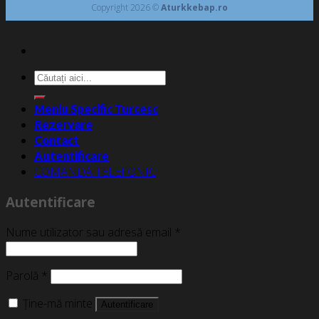
Copyright 2026 ©
Aturkkebap.ro
Caută
după:
Meniu Specific Turcesc
Rezervare
Contact
Autentificare
COMANDĂ TELEFONIC
Autentificare
Nume utilizator sau adresă email
*
Parolă
*
Ține-mă minte
Autentificare