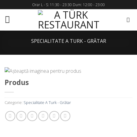
Skip
Orar L - S: 11:30 - 23:30 Dum: 12:00 - 23:00
to
content
SPECIALITATE A TURK - GRĂTAR
Produs
Categorie:
Specialitate A Turk - Grătar