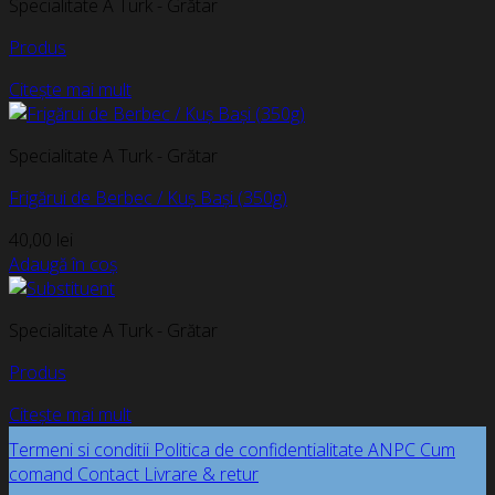
Specialitate A Turk - Grătar
Produs
Citește mai mult
Specialitate A Turk - Grătar
Frigărui de Berbec / Kuș Bași (350g)
40,00
lei
Adaugă în coș
Specialitate A Turk - Grătar
Produs
Citește mai mult
Termeni si conditii
Politica de confidentialitate
ANPC
Cum
comand
Contact
Livrare & retur