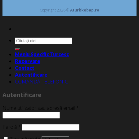
Copyright 2026 ©
Aturkkebap.ro
Caută
după:
Meniu Specific Turcesc
Rezervare
Contact
Autentificare
COMANDĂ TELEFONIC
Autentificare
Nume utilizator sau adresă email
*
Parolă
*
Ține-mă minte