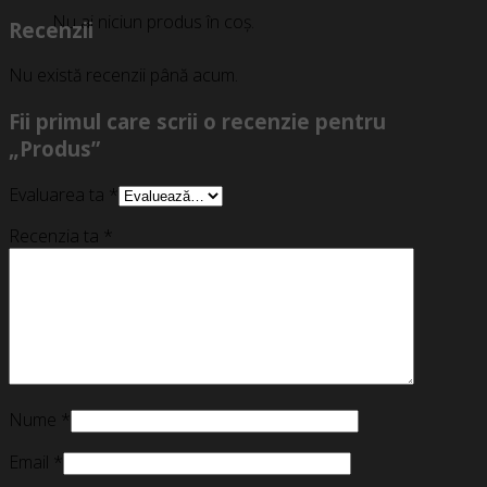
Nu ai niciun produs în coș.
Recenzii
Nu există recenzii până acum.
Fii primul care scrii o recenzie pentru
„Produs”
Evaluarea ta
*
Recenzia ta
*
Nume
*
Email
*