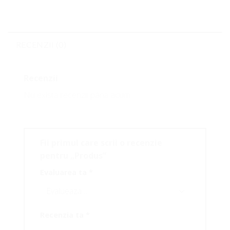
RECENZII (0)
Recenzii
Nu există recenzii până acum.
Fii primul care scrii o recenzie
pentru „Produs”
Evaluarea ta
*
Recenzia ta
*