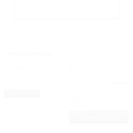
PRODUSE SIMILARE
SPECIALITATE A TURK - GRĂTAR
Produs
55,00
lei
SPECIALITATE A TURK - GRĂTAR
Doradă de mare
Citește mai mult
la grătar (450-
550g)
Adaugă în coș