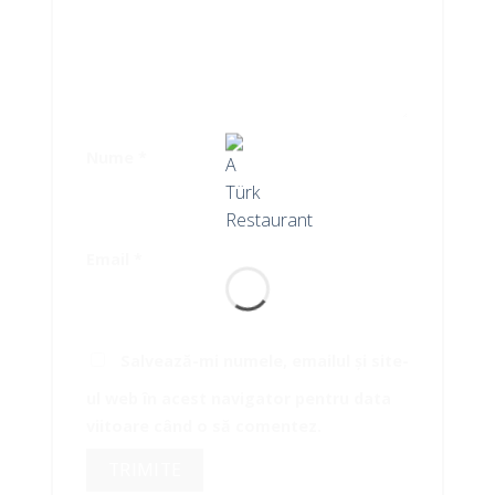
Nume
*
Email
*
Salvează-mi numele, emailul și site-
ul web în acest navigator pentru data
viitoare când o să comentez.