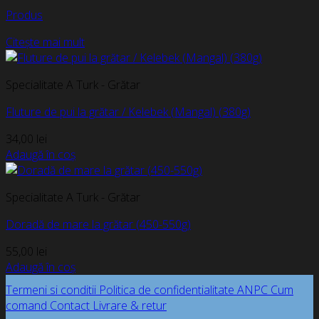
Produs
Citește mai mult
Specialitate A Turk - Grătar
Fluture de pui la grătar / Kelebek (Mangal) (380g)
34,00
lei
Adaugă în coș
Specialitate A Turk - Grătar
Doradă de mare la grătar (450-550g)
55,00
lei
Adaugă în coș
Termeni si conditii
Politica de confidentialitate
ANPC
Cum
comand
Contact
Livrare & retur