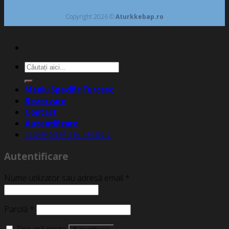
Copyright 2026 ©
Aturkkebap.ro
Caută
după:
Meniu Specific Turcesc
Rezervare
Contact
Autentificare
COMANDĂ TELEFONIC
Autentificare
Nume utilizator sau adresă email
*
Parolă
*
Ține-mă minte