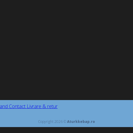
and
Contact
Livrare & retur
Copyright 2026 ©
Aturkkebap.ro