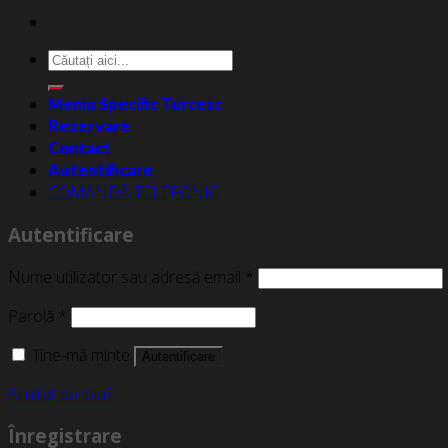
Caută
după:
Meniu Specific Turcesc
Rezervare
Contact
Autentificare
COMANDĂ TELEFONIC
Autentificare
Nume utilizator sau adresă email
*
Parolă
*
Ține-mă minte
Autentificare
Ai uitat parola?
Înregistrare