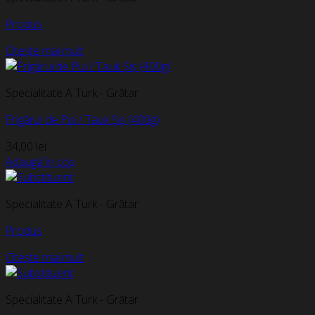
Produs
Citește mai mult
Specialitate A Turk - Grătar
Frigărui de Pui / Tauk Șiș (400g)
34,00
lei
Adaugă în coș
Specialitate A Turk - Grătar
Produs
Citește mai mult
Specialitate A Turk - Grătar