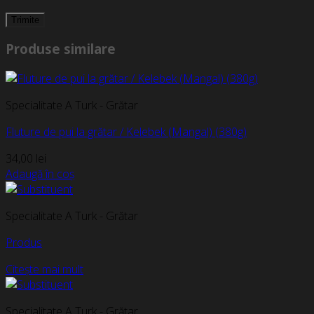
Produse similare
Specialitate A Turk - Grătar
Fluture de pui la grătar / Kelebek (Mangal) (380g)
34,00
lei
Adaugă în coș
Specialitate A Turk - Grătar
Produs
Citește mai mult
Specialitate A Turk - Grătar