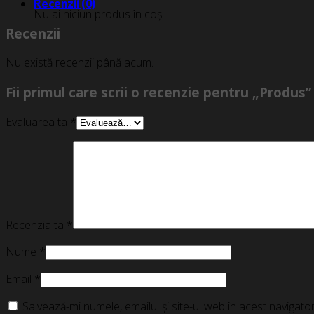
Recenzii (0)
Nu ai niciun produs în coș.
Recenzii
Nu există recenzii până acum.
Fii primul care scrii o recenzie pentru „Produs”
Evaluarea ta
*
Recenzia ta
*
Nume
*
Email
*
Salvează-mi numele, emailul și site-ul web în acest navigat