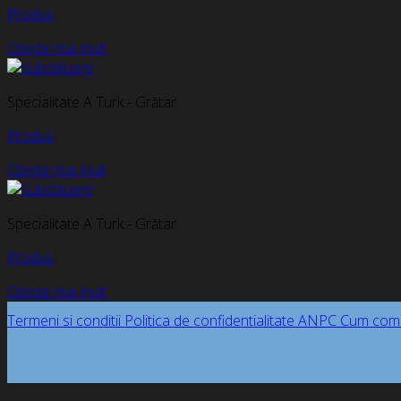
Produs
Citește mai mult
Specialitate A Turk - Grătar
Produs
Citește mai mult
Specialitate A Turk - Grătar
Produs
Citește mai mult
Termeni si conditii
Politica de confidentialitate
ANPC
Cum com