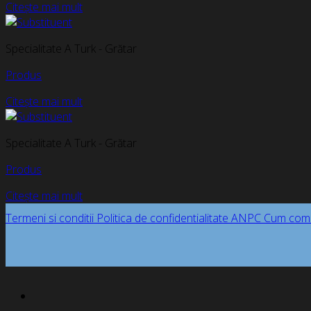
Citește mai mult
Specialitate A Turk - Grătar
Produs
Citește mai mult
Specialitate A Turk - Grătar
Produs
Citește mai mult
Termeni si conditii
Politica de confidentialitate
ANPC
Cum com