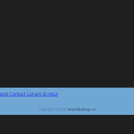
and
Contact
Livrare & retur
Copyright 2026 ©
Aturkkebap.ro