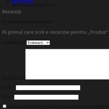
Recenzii (0)
Nu ai niciun produs în coș.
Recenzii
Nu există recenzii până acum.
Fii primul care scrii o recenzie pentru „Produs”
Evaluarea ta
*
Recenzia ta
*
Nume
*
Email
*
Salvează-mi numele, emailul și site-ul web în acest navigat