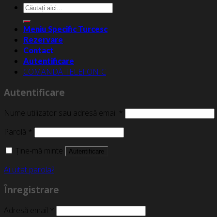
Caută
după:
Meniu Specific Turcesc
Rezervare
Contact
Autentificare
COMANDĂ TELEFONIC
Autentificare
Nume utilizator sau adresă email
*
Parolă
*
Ține-mă minte
Autentificare
Ai uitat parola?
Înregistrare
Adresă email
*