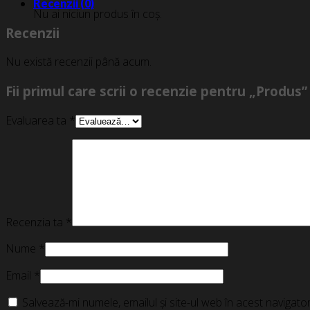
Recenzii (0)
Nu ai niciun produs în coș.
Recenzii
Nu există recenzii până acum.
Fii primul care scrii o recenzie pentru „Produs”
Evaluarea ta
*
Recenzia ta
*
Nume
*
Email
*
Salvează-mi numele, emailul și site-ul web în acest navigat