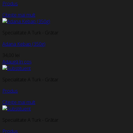
Produs
Citește mai mult
Specialitate A Turk - Grătar
Adana Kebap (350g)
34,00
lei
Adaugă în coș
Specialitate A Turk - Grătar
Produs
Citește mai mult
Specialitate A Turk - Grătar
Produs