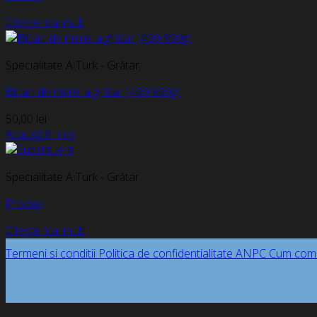
Citește mai mult
Specialitate A Turk - Grătar
Biban de mare la grătar (450-550g)
50,00
lei
Adaugă în coș
Specialitate A Turk - Grătar
Produs
Citește mai mult
Termeni si conditii
Politica de confidentialitate
ANPC
Cum com