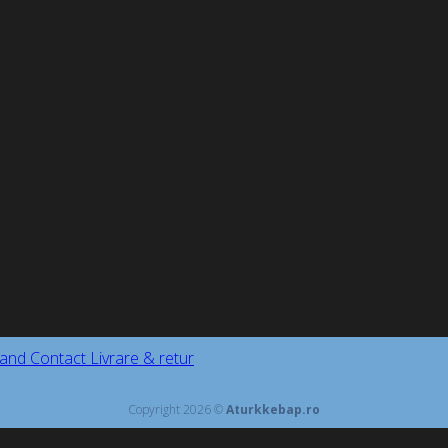
and
Contact
Livrare & retur
Copyright 2026 ©
Aturkkebap.ro