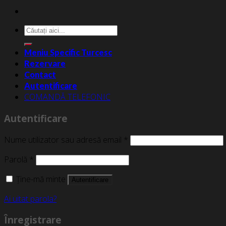
Caută
după:
Meniu Specific Turcesc
Rezervare
Contact
Autentificare
COMANDĂ TELEFONIC
Autentificare
Nume utilizator sau adresă email
*
Parolă
*
Ține-mă minte
Autentificare
Ai uitat parola?
Înregistrare