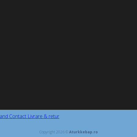
and
Contact
Livrare & retur
Copyright 2026 ©
Aturkkebap.ro