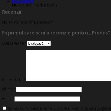
Recenzii (0)
Nu ai niciun produs în coș.
Recenzii
Nu există recenzii până acum.
Fii primul care scrii o recenzie pentru „Produs”
Evaluarea ta
*
Recenzia ta
*
Nume
*
Email
*
Salvează-mi numele, emailul și site-ul web în acest navigat