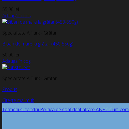
55,00
lei
Adaugă în coș
Specialitate A Turk - Grătar
Biban de mare la grătar (450-550g)
50,00
lei
Adaugă în coș
Specialitate A Turk - Grătar
Produs
Citește mai mult
Termeni si conditii
Politica de confidentialitate
ANPC
Cum com