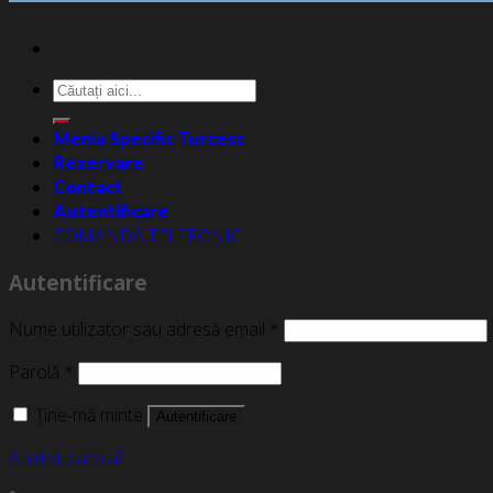
Caută
după:
Meniu Specific Turcesc
Rezervare
Contact
Autentificare
COMANDĂ TELEFONIC
Autentificare
Nume utilizator sau adresă email
*
Parolă
*
Ține-mă minte
Autentificare
Ai uitat parola?