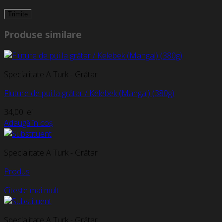
Produse similare
Specialitate A Turk - Grătar
Fluture de pui la grătar / Kelebek (Mangal) (380g)
34,00
lei
Adaugă în coș
Specialitate A Turk - Grătar
Produs
Citește mai mult
Specialitate A Turk - Grătar