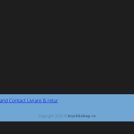
and
Contact
Livrare & retur
Copyright 2026 ©
Aturkkebap.ro