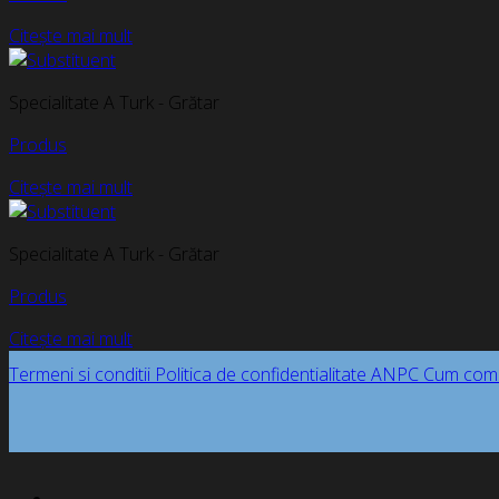
Citește mai mult
Specialitate A Turk - Grătar
Produs
Citește mai mult
Specialitate A Turk - Grătar
Produs
Citește mai mult
Termeni si conditii
Politica de confidentialitate
ANPC
Cum com