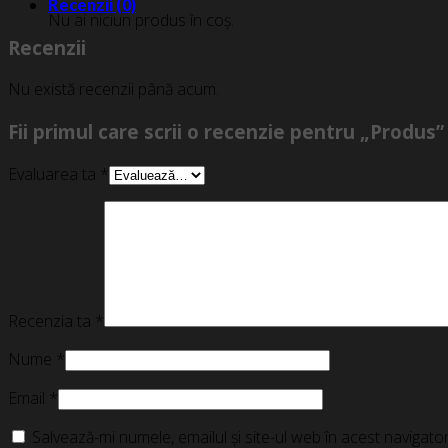
Recenzii (0)
Nu ai niciun produs în coș.
Recenzii
Nu există recenzii până acum.
Fii primul care scrii o recenzie pentru „Produs”
Evaluarea ta
*
Recenzia ta
*
Nume
*
Email
*
Salvează-mi numele, emailul și site-ul web în acest navigat