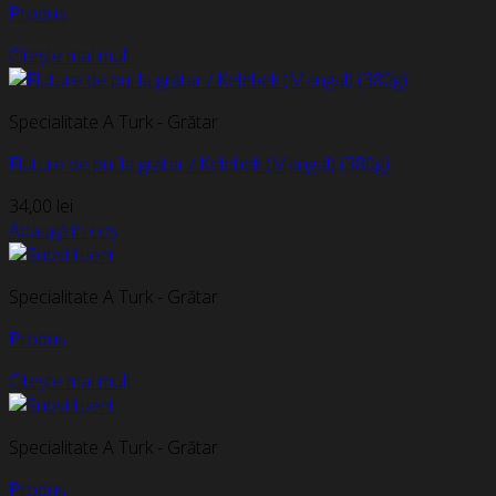
Produs
Citește mai mult
Specialitate A Turk - Grătar
Fluture de pui la grătar / Kelebek (Mangal) (380g)
34,00
lei
Adaugă în coș
Specialitate A Turk - Grătar
Produs
Citește mai mult
Specialitate A Turk - Grătar
Produs