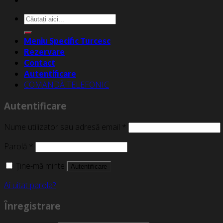
Caută
după:
Meniu Specific Turcesc
Rezervare
Contact
Autentificare
COMANDĂ TELEFONIC
Autentificare
Nume utilizator sau adresă email
*
Parolă
*
Ține-mă minte
Autentificare
Ai uitat parola?
Înregistrare