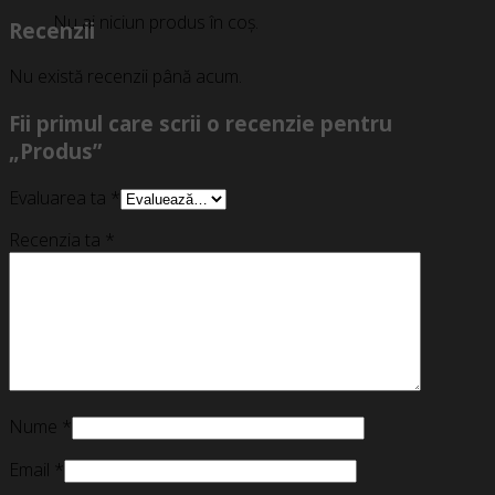
Nu ai niciun produs în coș.
Recenzii
Nu există recenzii până acum.
Fii primul care scrii o recenzie pentru
„Produs”
Evaluarea ta
*
Recenzia ta
*
Nume
*
Email
*