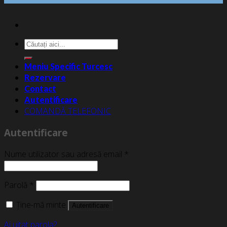
Caută
după:
Meniu Specific Turcesc
Rezervare
Contact
Autentificare
COMANDĂ TELEFONIC
Autentificare
Nume utilizator sau adresă email
*
Parolă
*
Ține-mă minte
Autentificare
Ai uitat parola?