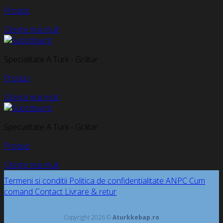
Produs
Citește mai mult
Specialitate A Turk - Grătar
Produs
Citește mai mult
Specialitate A Turk - Grătar
Produs
Citește mai mult
Termeni si conditii
Politica de confidentialitate
ANPC
Cum
comand
Contact
Livrare & retur
Copyright 2026 ©
Aturkkebap.ro