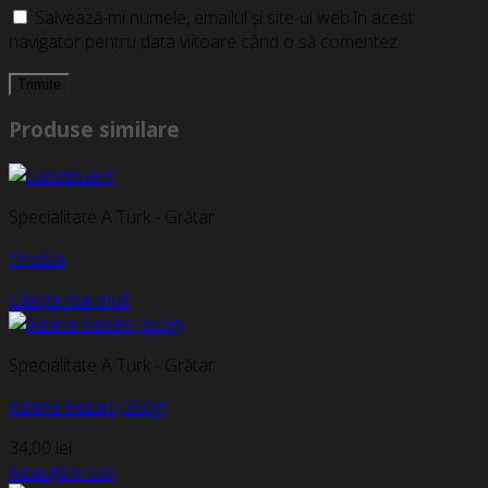
Salvează-mi numele, emailul și site-ul web în acest
navigator pentru data viitoare când o să comentez.
Produse similare
Specialitate A Turk - Grătar
Produs
Citește mai mult
Specialitate A Turk - Grătar
Adana Kebap (350g)
34,00
lei
Adaugă în coș