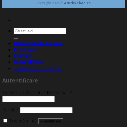
Copyright 2026 ©
Aturkkebap.ro
Caută
după:
Meniu Specific Turcesc
Rezervare
Contact
Autentificare
COMANDĂ TELEFONIC
Autentificare
Nume utilizator sau adresă email
*
Parolă
*
Ține-mă minte
Autentificare