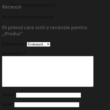
Nu ai niciun produs în coș.
Recenzii
Nu există recenzii până acum.
Fii primul care scrii o recenzie pentru
„Produs”
Evaluarea ta
*
Recenzia ta
*
Nume
*
Email
*