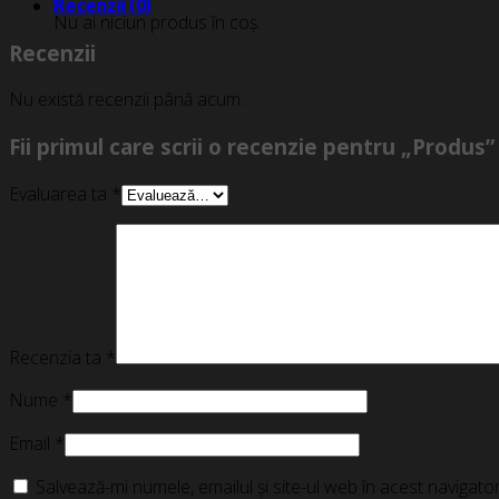
Recenzii (0)
Nu ai niciun produs în coș.
Recenzii
Nu există recenzii până acum.
Fii primul care scrii o recenzie pentru „Produs”
Evaluarea ta
*
Recenzia ta
*
Nume
*
Email
*
Salvează-mi numele, emailul și site-ul web în acest navigat