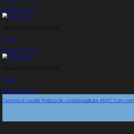
Citește mai mult
Specialitate A Turk - Grătar
Produs
Citește mai mult
Specialitate A Turk - Grătar
Produs
Citește mai mult
Termeni si conditii
Politica de confidentialitate
ANPC
Cum com