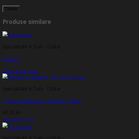
Produse similare
Specialitate A Turk - Grătar
Produs
Citește mai mult
Specialitate A Turk - Grătar
Frigărui de Berbec / Kuș Bași (350g)
40,00
lei
Adaugă în coș
Specialitate A Turk - Grătar