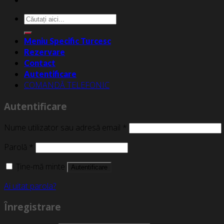
Caută
după:
Meniu Specific Turcesc
Rezervare
Contact
Autentificare
COMANDĂ TELEFONIC
Autentificare
Nume utilizator sau adresă email
*
Parolă
*
Ține-mă minte
Autentificare
Ai uitat parola?
Înregistrare