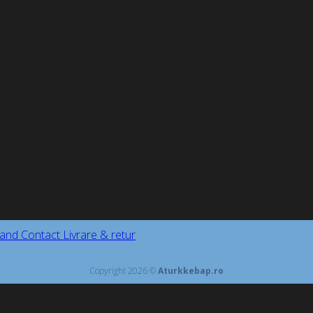
and
Contact
Livrare & retur
Copyright 2026 ©
Aturkkebap.ro